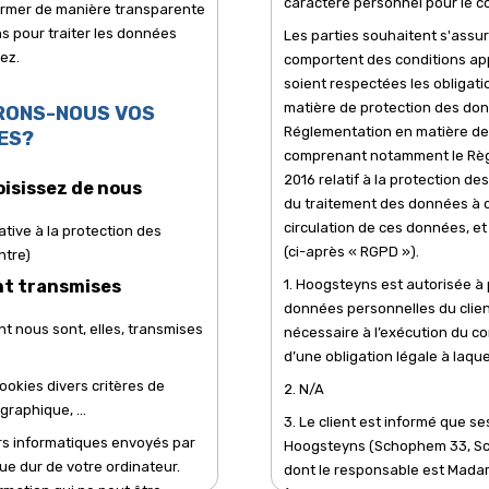
caractère personnel pour le co
ormer de manière transparente
 pour traiter les données
Les parties souhaitent s'assu
ez.
comportent des conditions ap
soient respectées les obligati
matière de protection des do
RONS-NOUS VOS
Réglementation en matière de
ES?
comprenant notamment le Règ
2016 relatif à la protection d
oisissez de nous
du traitement des données à ca
circulation de ces données, e
ative à la protection des
(ci-après « RGPD »).
ntre)
nt transmises
1. Hoogsteyns est autorisée à
données personnelles du clien
 nous sont, elles, transmises
nécessaire à l’exécution du con
d’une obligation légale à laqu
ookies divers critères de
2. N/A
graphique, ...
3. Le client est informé que s
ers informatiques envoyés par
Hoogsteyns (Schophem 33, S
ue dur de votre ordinateur.
dont le responsable est Mad