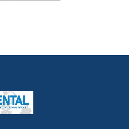
-Voeren)
vées par Hoogsteyns durant le
du contrat qui le lie au client et
e prescription de toute action qui
 client ou par un tiers, à l’encontre
n lien avec ce contrat.
t :
e du traitement l’accès, la
u la limitation du traitement des
nel le concernant ;
 et/ou de bénéficier de la
aractère personnel le concernant
on auprès de l’Autorité de
connaissances, des coûts de mise
a portée, du contexte et des
ue des risques, dont le degré de
 pour les droits et libertés des