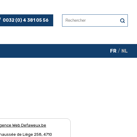
0032 (0) 4 381 05 56
FR
/
NL
gence Web Defaweux.be
haussée de Liège 258, 4710