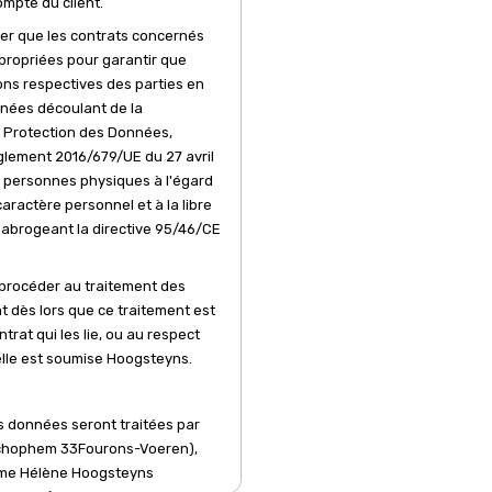
mpte du client.
rer que les contrats concernés
propriées pour garantir que
ons respectives des parties en
nnées découlant de la
 Protection des Données,
lement 2016/679/UE du 27 avril
es personnes physiques à l'égard
ractère personnel et à la libre
t abrogeant la directive 95/46/CE
 procéder au traitement des
t dès lors que ce traitement est
trat qui les lie, ou au respect
elle est soumise Hoogsteyns.
es données seront traitées par
chophem 33Fourons-Voeren),
ame Hélène Hoogsteyns