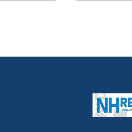
rmation qui ne peut être
(Schophem 33, 3798 Fourons
t seulement lorsque vous
4. Ces données seront conser
ous permettent de naviguer de
temps nécessaire à l’exécution 
te. Vous êtes bien sûr libres
jusqu’à l’expiration du délai d
okies. Toutefois, si vous
pourrait être diligentée, par le
réglages de votre ordinateur),
de Hoogsteyns pour des faits e
 apparaître correctement ou
5. Le client a notamment le droi
oir accès à certaines parties
servés sur le disque dur de
• De demander au responsabl
ode de douze (12) mois au
rectification, l’effacement o
données à caractère person
tiquement votre adresse
• De s’opposer au traitement
 votre navigateur et la
portabilité des données à c
;
• D’introduire une réclamati
LITÉS
Protection des Données.
 AUTOMATIQUEMENT
6. Compte tenu de l'état des 
NNÉES ?
en œuvre et de la nature, de l
finalités du traitement ainsi q
probabilité et de gravité varie,