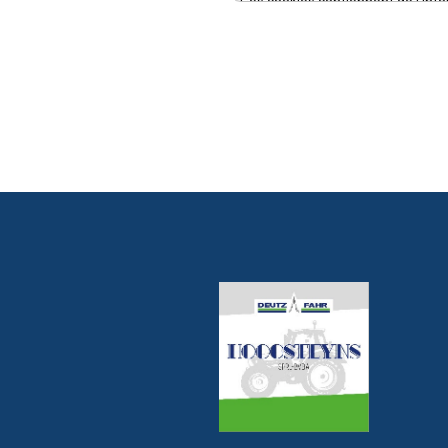
Ces cookies contiennent de l'info
déchiffrée que par Hoogsteyns e
visitez notre site. Ces cookies v
manière plus agréable sur notre si
de refuser l'installation de ces co
désactivez des cookies (dans les 
certaines images peuvent ne pas
vous ne pourrez peut-être pas av
du site web. Les cookies sont con
votre ordinateur durant une péri
maximum.
Nous enregistrons aussi automa
TCP/IP, la marque et la version de
dernière page web consultée.
2. POUR QUELLES FINA
ENREGISTRONS-NOUS
CERTAINES DE VOS DO
2.1. Finalités générales