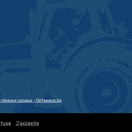
 communique la violation de
l à la personne concernée dans
e communication n'est cependant
utre des conditions suivantes est
 les mesures de protection
les appropriées et ces mesures
es à caractère personnel
 en particulier les mesures qui
ère personnel incompréhensibles
pas autorisée à y avoir accès,
res ultérieures qui garantissent
roits et libertés des personnes
 1 n'est plus susceptible de se
& réseaux sociaux - Defaweux.be
sproportionnés. Dans ce cas, il est
cation publique ou à une mesure
efuse
J’accepte
sonnes concernées d'être
i efficace.