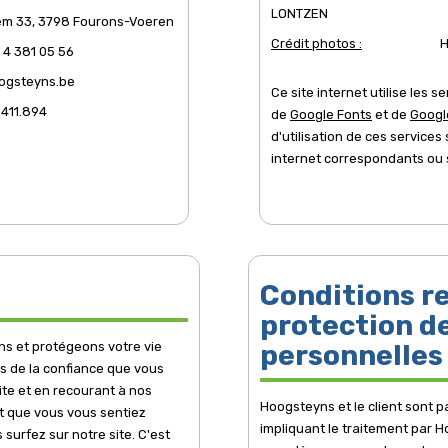
LONTZEN
m 33, 3798 Fourons-Voeren
Crédit photos :
H
 4 381 05 56
ogsteyns.be
Ce site internet utilise les 
.411.894
de
Google Fonts
et de
Googl
d'utilisation de ces services 
internet correspondants ou
Conditions re
protection d
s et protégeons votre vie
personnelles
es de la confiance que vous
ite et en recourant à nos
Hoogsteyns et le client sont pa
t que vous vous sentiez
impliquant le traitement par
 surfez sur notre site. C'est