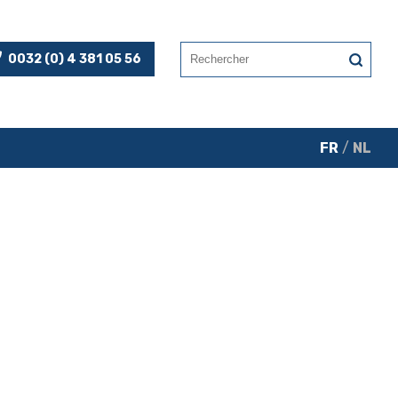
0032 (0) 4 381 05 56
FR
/
NL