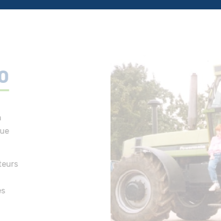
0
à
tue
teurs
es