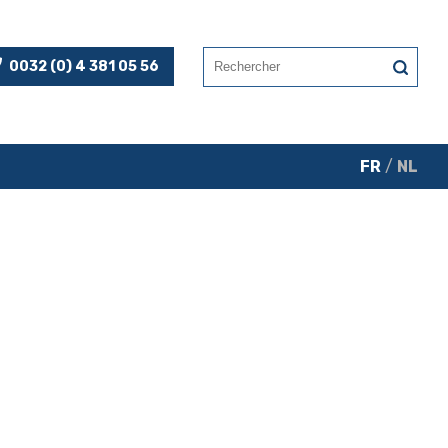
0032 (0) 4 381 05 56
FR
/
NL