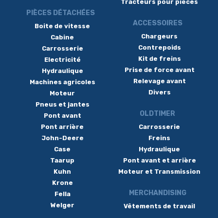
Tracteurs pour pièces
PIÈCES DÉTACHÉES
ACCESSOIRES
Boite de vitesse
Chargeurs
Cabine
Contrepoids
Carrosserie
Kit de freins
Electricité
Prise de force avant
Hydraulique
Relevage avant
Machines agricoles
Divers
Moteur
Pneus et jantes
OLDTIMER
Pont avant
Pont arrière
Carrosserie
John-Deere
Freins
Case
Hydraulique
Taarup
Pont avant et arrière
Kuhn
Moteur et Transmission
Krone
MERCHANDISING
Fella
Welger
Vêtements de travail