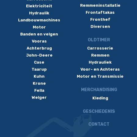
Remmeninstallatie
Elektriciteit
Frontaftakas
Hydraulik
Fronthef
Landbouwmachines
Diversen
Motor
Banden en velgen
OLDTIMER
Vooras
Achterbrug
Carrosserie
John-Deere
Remmen
Case
Hydrauliek
Taarup
Voor- en Achteras
Kuhn
Motor en Transmissie
Krone
MERCHANDISING
Fella
Welger
Kleding
GESCHIEDENIS
CONTACT