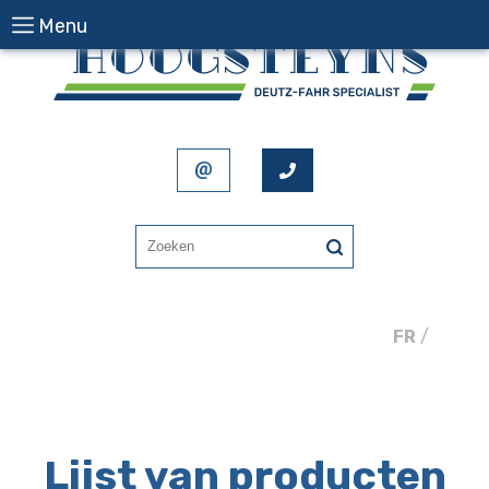
Menu
FR
/
NL
Lijst van producten