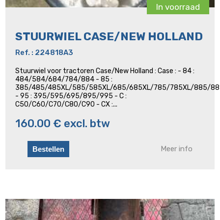
In voorraad
STUURWIEL CASE/NEW HOLLAND
Ref. : 224818A3
Stuurwiel voor tractoren Case/New Holland : Case : - 84 :
484/584/684/784/884 - 85 :
385/485/485XL/585/585XL/685/685XL/785/785XL/885/88
- 95 : 395/595/695/895/995 - C :
C50/C60/C70/C80/C90 - CX :...
160.00 € excl. btw
Meer info