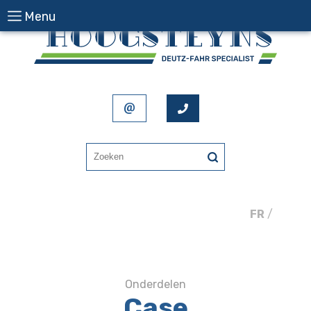
Menu
FR
/
NL
Onderdelen
Case