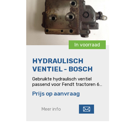
In voorraad
HYDRAULISCH
VENTIEL - BOSCH
Gebruikte hydraulisch ventiel
passend voor Fendt tractoren 611
types of gelijke Bosch 0 521 705
Prijs op aanvraag
043
Meer info