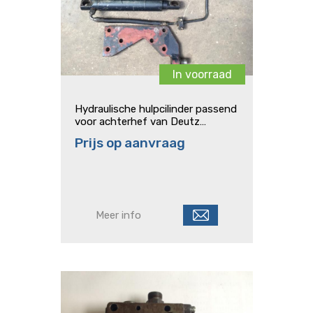
In voorraad
Hydraulische hulpcilinder passend
voor achterhef van Deutz
tractoren type 06 - 07C - Dx -
Prijs op aanvraag
Agroprima
Meer info