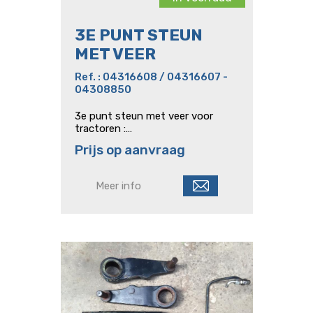
3E PUNT STEUN
MET VEER
Ref. : 04316608 / 04316607 -
04308850
3e punt steun met veer voor
tractoren :
Agroprima/Agroxtra/DX/DX 4.
Prijs op aanvraag
Verkrijgbaar in enkel en dubbel.
Meer info