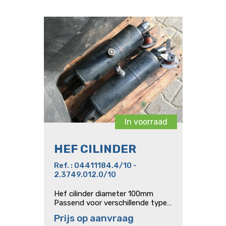
In voorraad
HEF CILINDER
Ref. : 04411184.4/10 -
2.3749.012.0/10
Hef cilinder diameter 100mm
Passend voor verschillende types
Deutz : Agrotron
Prijs op aanvraag
M/MK1/MK2/MK3/New et TTV