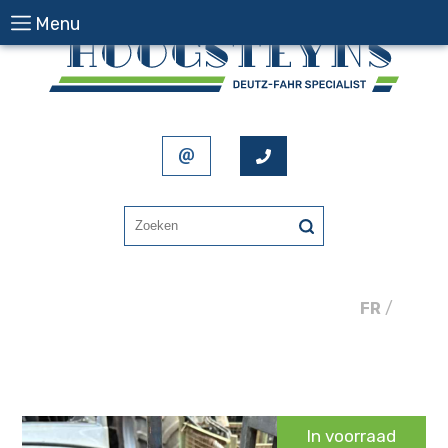
Menu
FR
/
NL
In voorraad