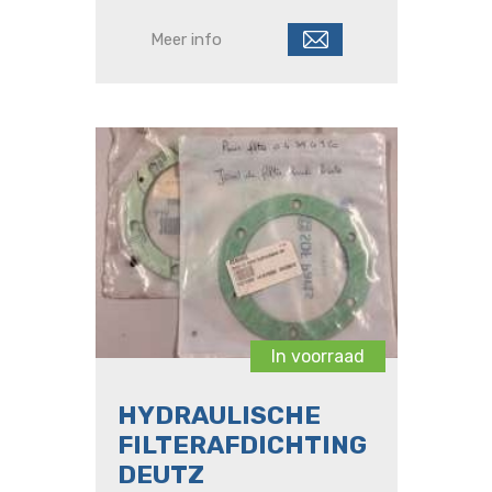
Series 6 Agrotron / Series 6
Agrotron TTV / Series 6 RVSHIFT
Meer info
/ Series 6 G Agrotron / Series 6 W
Prof. / Series 7 Agrotron TTV.
In voorraad
HYDRAULISCHE
FILTERAFDICHTING
DEUTZ