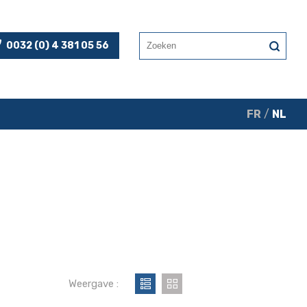
0032 (0) 4 381 05 56
FR
/
NL
Weergave :