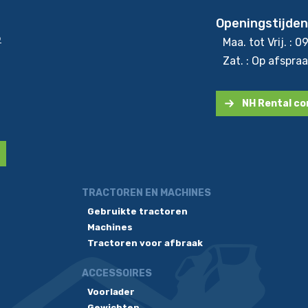
Openingstijden
5
Maa. tot Vrij. : 0
Zat. : Op afspra
NH Rental c
TRACTOREN EN MACHINES
Gebruikte tractoren
Machines
Tractoren voor afbraak
ACCESSOIRES
Voorlader
Gewichten