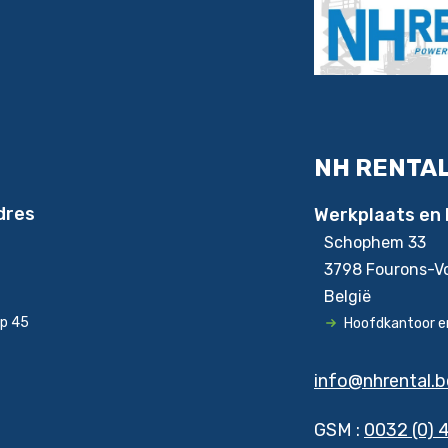
NH RENTA
dres
Werkplaats en 
Schophem 33
3798 Fourons-V
België
op 45
Hoofdkantoor en
info@nhrental.b
GSM :
0032 (0) 