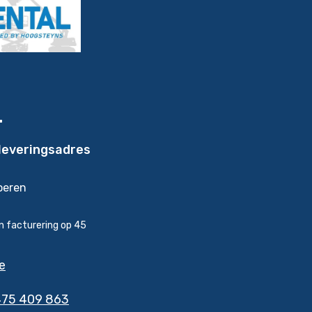
L
leveringsadres
oeren
 facturering op 45
e
475 409 863