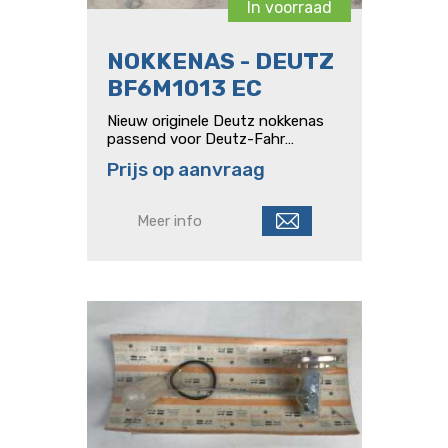
In voorraad
NOKKENAS - DEUTZ
BF6M1013 EC
Nieuw originele Deutz nokkenas
passend voor Deutz-Fahr
Agrotron tractoren met Deutz
Prijs op aanvraag
BF6M1013 EC motoren Onderdeel
nummer: 04513696
Meer info