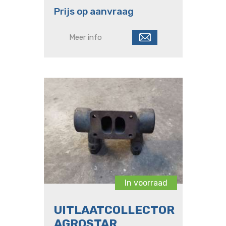
00467625 134,0 kW 182 Pk
Prijs op aanvraag
Meer info
In voorraad
UITLAATCOLLECTOR
AGROSTAR