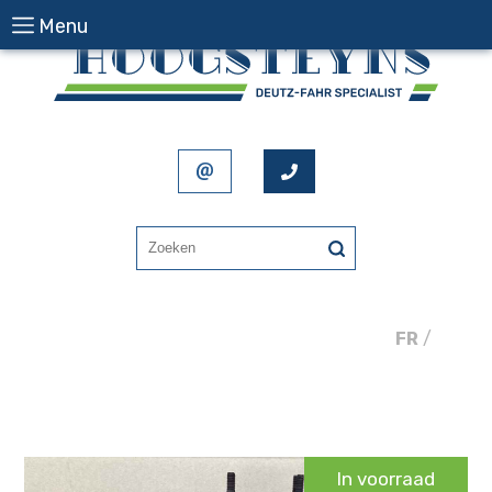
Menu
FR
/
NL
In voorraad