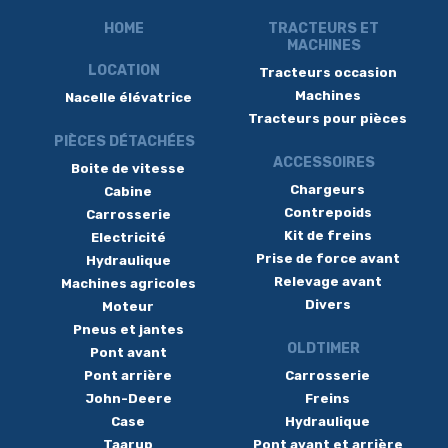
HOME
TRACTEURS ET
MACHINES
LOCATION
Tracteurs occasion
Machines
Nacelle élévatrice
Tracteurs pour pièces
PIÈCES DÉTACHÉES
ACCESSOIRES
Boite de vitesse
Chargeurs
Cabine
Contrepoids
Carrosserie
Kit de freins
Electricité
Prise de force avant
Hydraulique
Relevage avant
Machines agricoles
Divers
Moteur
Pneus et jantes
OLDTIMER
Pont avant
Pont arrière
Carrosserie
John-Deere
Freins
Case
Hydraulique
Taarup
Pont avant et arrière