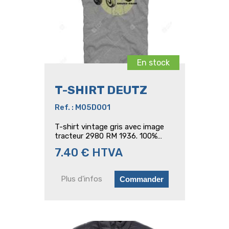
En stock
T-SHIRT DEUTZ
Ref. : M05D001
T-shirt vintage gris avec image
tracteur 2980 RM 1936. 100%
coton. Poids 160 g/m². Disponible
7.40 € HTVA
en taille XXL.
Plus d'infos