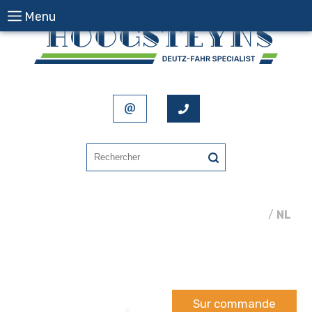
Menu
FR
/
NL
Sur commande