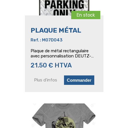
En stock
PLAQUE MÉTAL
Ref. : M07D043
Plaque de métal rectangulaire
avec personnalisation DEUTZ-
FAHR, bords courbés, coins
21.50 € HTVA
arrondis et 4 trous
Plus d'infos