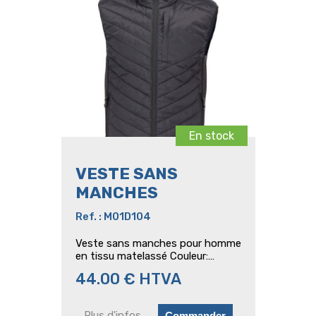
En stock
VESTE SANS
MANCHES
Ref. : M01D104
Veste sans manches pour homme
en tissu matelassé Couleur:
Anthracite Taille : L - XL Matériau
44.00 € HTVA
- Tissu principal: 100% polyamide
Rembourrage: 100% polyester
Plus d'infos