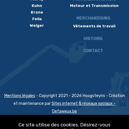
Kuhn
Moteur et Transmission
Krone
MERCHANDISING
Fella
Welger
Vêtements de travail
HISTOIRE
CONTACT
Mentions légales
- Copyright 2021 - 2026 Hoogsteyns - Création
et maintenance par
Sites internet & réseaux sociaux -
Defaweux.be
Conditions générales de vente
-
Contrat de location de matériel
Ce site utilise des cookies. Désirez-vous