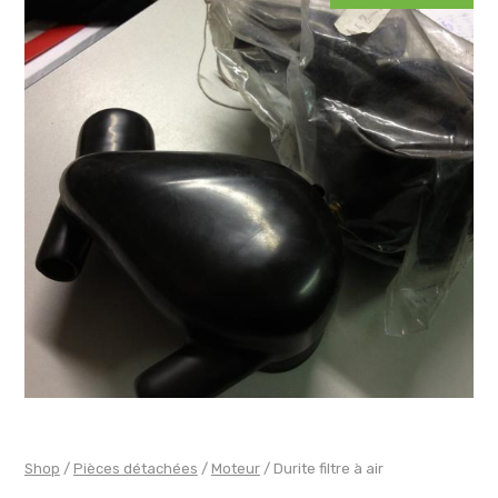
Shop
/
Pièces détachées
/
Moteur
/ Durite filtre à air