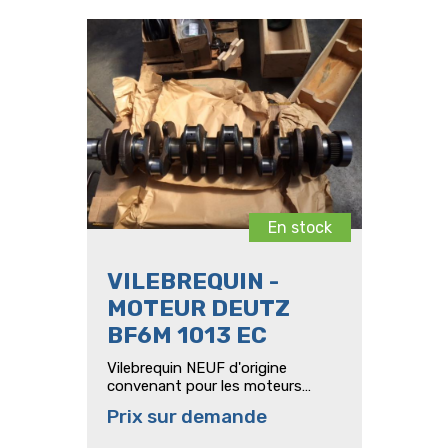
En stock
VILEBREQUIN -
MOTEUR DEUTZ
BF6M 1013 EC
Vilebrequin NEUF d'origine
convenant pour les moteurs
Deutz du type BF6M 1013 EC
Prix sur demande
Numéro de pièce: 04294255
devenu 04501008 Pour tracteurs