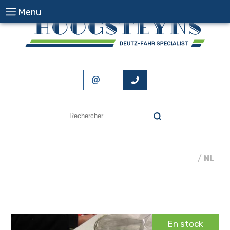
Menu
FR
/
NL
En stock