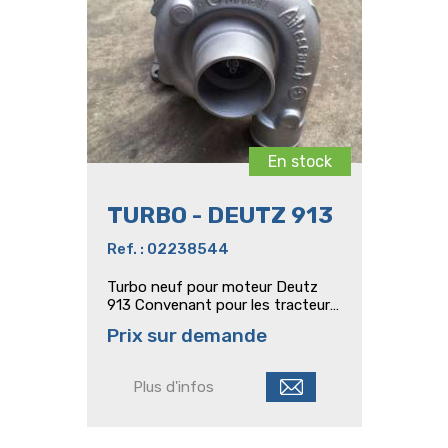
En stock
TURBO - DEUTZ 913
Ref. : 02238544
Turbo neuf pour moteur Deutz
913 Convenant pour les tracteurs
: Agroprima 4.51/4.56 - AgroXtra
Prix sur demande
4.47/4.57 - DX86/92 -
DX4.50/4.70 - Hopfen DX4.57
Plus d'infos