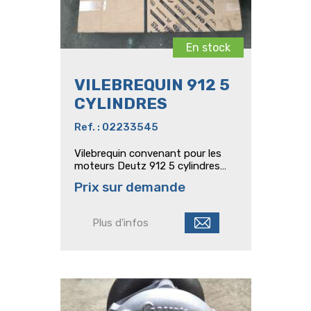
En stock
VILEBREQUIN 912 5
CYLINDRES
Ref. : 02233545
Vilebrequin convenant pour les
moteurs Deutz 912 5 cylindres
monté sur Dx 85 - Dx 90 et
Prix sur demande
similaire
Plus d'infos