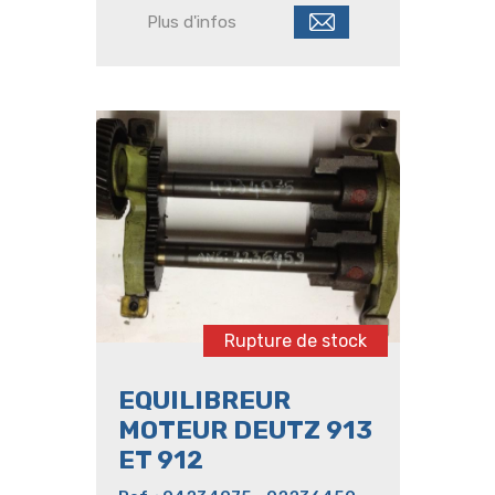
Deutz : 5600/5600
Plus d'infos
(2008)/Agrotron
L/MK1/MK2/MK3/New/TTV et
Series 6 Agrotron
Rupture de stock
EQUILIBREUR
MOTEUR DEUTZ 913
ET 912