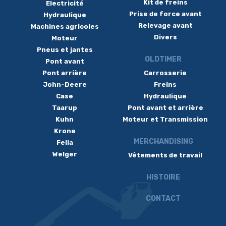
Kit de freins
Electricité
Prise de force avant
Hydraulique
Relevage avant
Machines agricoles
Divers
Moteur
Pneus et jantes
OLDTIMER
Pont avant
Pont arrière
Carrosserie
John-Deere
Freins
Case
Hydraulique
Taarup
Pont avant et arrière
Kuhn
Moteur et Transmission
Krone
MERCHANDISING
Fella
Welger
Vêtements de travail
HISTOIRE
CONTACT