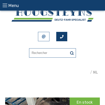
Menu
FR
/
NL
En stock