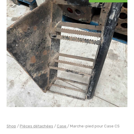
Shop
/
Pièces détachées
/
Case
/ Marche-pied pour Case CS