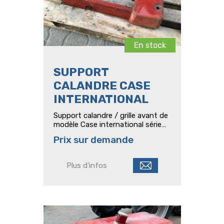
En stock
SUPPORT
CALANDRE CASE
INTERNATIONAL
Support calandre / grille avant de
modèle Case international série
1455 ou 1255 ou 1056 des années
Prix sur demande
1980
Plus d'infos