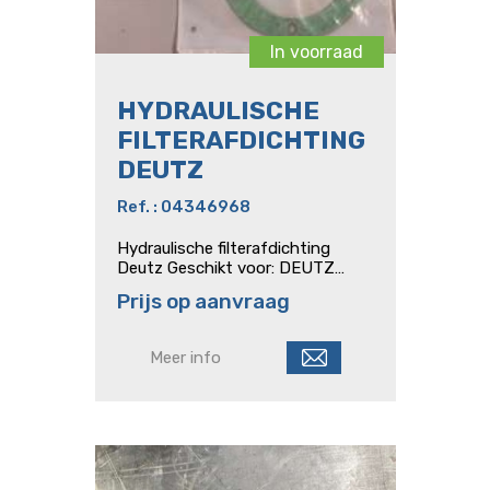
In voorraad
HYDRAULISCHE
FILTERAFDICHTING
DEUTZ
Ref. : 04346968
Hydraulische filterafdichting
Deutz Geschikt voor: DEUTZ
FAHR - AgroPrima DEUTZ FAHR -
Prijs op aanvraag
AgroStar DEUTZ FAHR -
AgroStar Freisicht DEUTZ FAHR -
AgroXtra DEUTZ FAHR - DX ->
Meer info
78XX DEUTZ FAHR - DX 4
DEUTZ FAHR - DX 6 DEUTZ
FAHR - Hopfen DEUTZ...