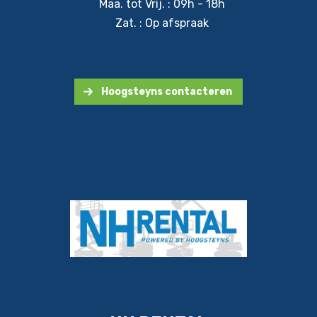
Maa. tot Vrij. : 09h - 18h
Zat. : Op afspraak
Hoogsteyns contacteren