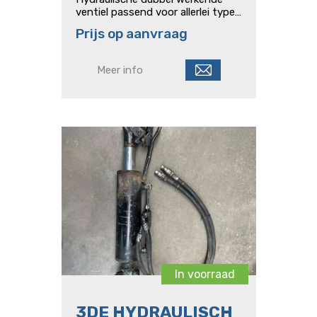
ventiel passend voor allerlei types
Deutz tractoren origineel
Prijs op aanvraag
Agroprima/Agroxtra/D07C/DX
78xx/DX 3 SC/DX 4/DX 6/ DX
7/Hopfen/Intrac
Meer info
In voorraad
3DE HYDRAULISCH