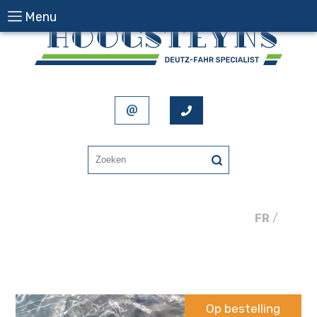
Menu
FR
/
NL
Op bestelling