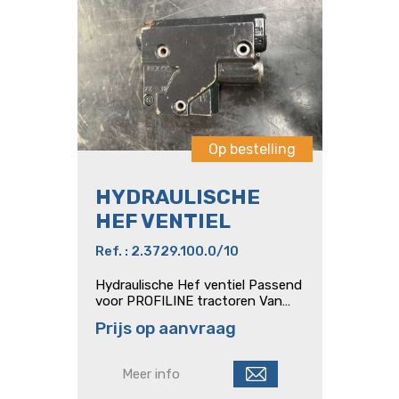
Op bestelling
HYDRAULISCHE
HEF VENTIEL
Ref. : 2.3729.100.0/10
Hydraulische Hef ventiel Passend
voor PROFILINE tractoren Van
het type : Agrotron K - L - M
Prijs op aanvraag
Agrotron MK2 - New - TTV
Agrotron X - Série 7
Meer info